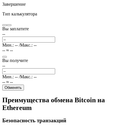
Завершение
Тип калькулятора
Вы заплатите
--
Мин
.:
--
/
Макс
.:
--
--
≈
--
Вы получите
--
Мин
.:
--
/
Макс
.:
--
--
≈
--
Обменять
Преимущества обмена Bitcoin на
Еthereum
Безопасность транзакций