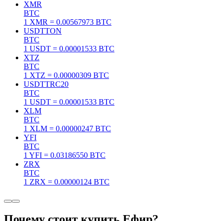
XMR
BTC
1
XMR
=
0.00567973
BTC
USDT
TON
BTC
1
USDT
=
0.00001533
BTC
XTZ
BTC
1
XTZ
=
0.00000309
BTC
USDT
TRC20
BTC
1
USDT
=
0.00001533
BTC
XLM
BTC
1
XLM
=
0.00000247
BTC
YFI
BTC
1
YFI
=
0.03186550
BTC
ZRX
BTC
1
ZRX
=
0.00000124
BTC
Почему стоит купить Ефир?