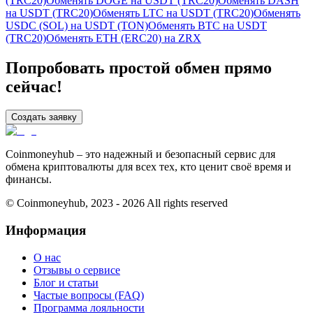
(TRC20)
Обменять DOGE на USDT (TRC20)
Обменять DASH
на USDT (TRC20)
Обменять LTC на USDT (TRC20)
Обменять
USDC (SOL) на USDT (TON)
Обменять BTC на USDT
(TRC20)
Обменять ETH (ERC20) на ZRX
Попробовать простой обмен прямо
сейчас!
Создать заявку
Coinmoneyhub – это надежный и безопасный сервис для
обмена криптовалюты для всех тех, кто ценит своё время и
финансы.
© Coinmoneyhub,
2023 - 2026
All rights reserved
Информация
О нас
Отзывы о сервисе
Блог и статьи
Частые вопросы (FAQ)
Программа лояльности