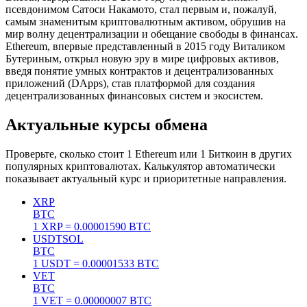
псевдонимом Сатоси Накамото, стал первым и, пожалуй,
самым знаменитым криптовалютным активом, обрушив на
мир волну децентрализации и обещание свободы в финансах.
Ethereum, впервые представленный в 2015 году Виталиком
Бутериным, открыл новую эру в мире цифровых активов,
введя понятие умных контрактов и децентрализованных
приложений (DApps), став платформой для создания
децентрализованных финансовых систем и экосистем.
Актуальные курсы
обмена
Проверьте, сколько стоит 1 Ethereum или 1 Биткоин в других
популярных криптовалютах. Калькулятор автоматически
показывает актуальный курс и приоритетные направления.
XRP
BTC
1
XRP
=
0.00001590
BTC
USDT
SOL
BTC
1
USDT
=
0.00001533
BTC
VET
BTC
1
VET
=
0.00000007
BTC