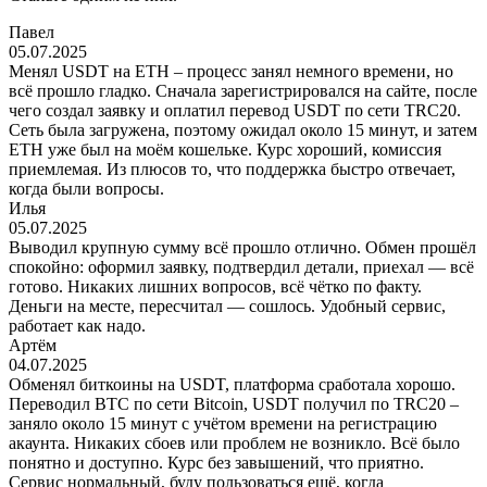
Павел
05.07.2025
Менял USDT на ETH – процесс занял немного времени, но
всё прошло гладко. Сначала зарегистрировался на сайте, после
чего создал заявку и оплатил перевод USDT по сети TRC20.
Сеть была загружена, поэтому ожидал около 15 минут, и затем
ETH уже был на моём кошельке. Курс хороший, комиссия
приемлемая. Из плюсов то, что поддержка быстро отвечает,
когда были вопросы.
Илья
05.07.2025
Выводил крупную сумму всё прошло отлично. Обмен прошёл
спокойно: оформил заявку, подтвердил детали, приехал — всё
готово. Никаких лишних вопросов, всё чётко по факту.
Деньги на месте, пересчитал — сошлось. Удобный сервис,
работает как надо.
Артём
04.07.2025
Обменял биткоины на USDT, платформа сработала хорошо.
Переводил BTC по сети Bitcoin, USDT получил по TRC20 –
заняло около 15 минут с учётом времени на регистрацию
акаунта. Никаких сбоев или проблем не возникло. Всё было
понятно и доступно. Курс без завышений, что приятно.
Сервис нормальный, буду пользоваться ещё, когда