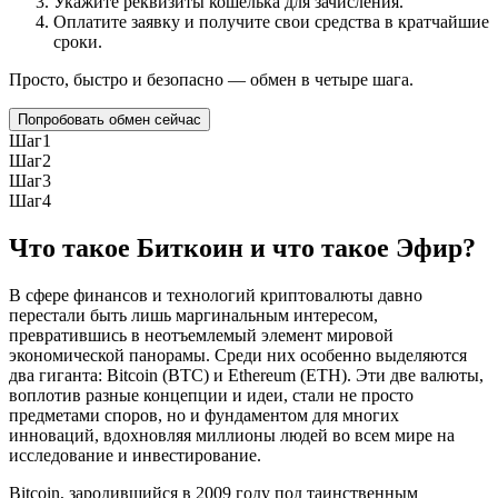
Укажите реквизиты кошелька для зачисления.
Оплатите заявку и получите свои средства в кратчайшие
сроки.
Просто, быстро и безопасно — обмен в четыре шага.
Попробовать обмен сейчас
Шаг
1
Шаг
2
Шаг
3
Шаг
4
Что такое Биткоин и что такое Эфир?
В сфере финансов и технологий криптовалюты давно
перестали быть лишь маргинальным интересом,
превратившись в неотъемлемый элемент мировой
экономической панорамы. Среди них особенно выделяются
два гиганта: Bitcoin (BTC) и Ethereum (ETH). Эти две валюты,
воплотив разные концепции и идеи, стали не просто
предметами споров, но и фундаментом для многих
инноваций, вдохновляя миллионы людей во всем мире на
исследование и инвестирование.
Bitcoin, зародившийся в 2009 году под таинственным