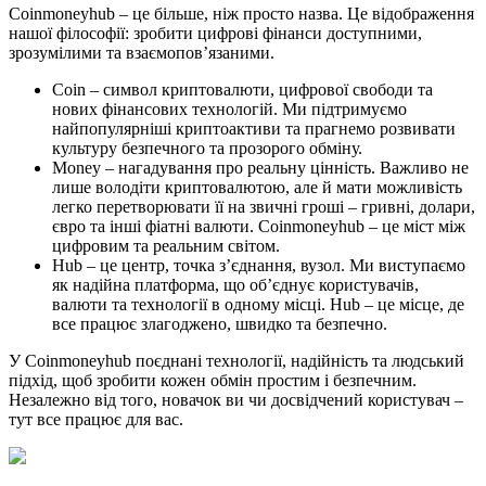
Coinmoneyhub – це більше, ніж просто назва. Це відображення
нашої філософії: зробити цифрові фінанси доступними,
зрозумілими та взаємопов’язаними.
Coin – символ криптовалюти, цифрової свободи та
нових фінансових технологій. Ми підтримуємо
найпопулярніші криптоактиви та прагнемо розвивати
культуру безпечного та прозорого обміну.
Money – нагадування про реальну цінність. Важливо не
лише володіти криптовалютою, але й мати можливість
легко перетворювати її на звичні гроші – гривні, долари,
євро та інші фіатні валюти. Coinmoneyhub – це міст між
цифровим та реальним світом.
Hub – це центр, точка з’єднання, вузол. Ми виступаємо
як надійна платформа, що об’єднує користувачів,
валюти та технології в одному місці. Hub – це місце, де
все працює злагоджено, швидко та безпечно.
У Coinmoneyhub поєднані технології, надійність та людський
підхід, щоб зробити кожен обмін простим і безпечним.
Незалежно від того, новачок ви чи досвідчений користувач –
тут все працює для вас.