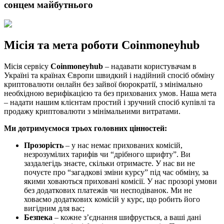
сонцем майбутнього
Місія та мета роботи Coinmoneyhub
Місія сервісу
Coinmoneyhub
– надавати користувачам в
Україні та країнах Європи швидкий і надійний спосіб обміну
криптовалюти онлайн без зайвої бюрократії, з мінімально
необхідною верифікацією та без прихованих умов. Наша мета
– надати нашим клієнтам простий і зручний спосіб купівлі та
продажу криптовалюти з мінімальними витратами.
Ми дотримуємося трьох головних цінностей:
Прозорість
– у нас немає прихованих комісій,
незрозумілих тарифів чи “дрібного шрифту”. Ви
заздалегідь знаєте, скільки отримаєте. У нас ви не
почуєте про “загадкові зміни курсу” під час обміну, за
якими ховаються приховані комісії. У нас прозорі умови
без додаткових платежів чи несподіванок. Ми не
ховаємо додаткових комісій у курс, що робить його
вигідним для вас;
Безпека
– кожне з’єднання шифрується, а ваші дані