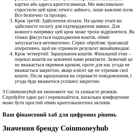
картки або адреса криптогаманця. Ми максимально
спростили цей крок: нічого зайвого, лише важливі поля.
Все безпечно та прозоро.
Крок третій: Здійснення оплати. На цьому етапі ви
здійснюєте оплату для підтвердження заявки. Для
кожного напрямку цей крок може трохи відрізнятися. Як
тільки фіксується надходження коштів, обмін
запускається автоматично. Сервіс обробляє транзакції
оперативно, щоб ви отримали результат якнайшвидше.
Крок четвертий: Зарахування коштів. Фінальний етап –
переказ коштів на зазначені вами реквізити. Зазвичай це
не вважається окремим кроком, проте для нас угода не
вважається закритою, якщо клієнт ще не отримав свої
кошти. Після зарахування ви отримаєте повідомлення, і
угода буде вважатися успішно закритою.
З Coinmoneyhub ви економите час та уникаєте ризиків.
Спробуйте один раз і переконайтеся, наскільки комфортним
може бути простий обмін криптовалютних активів.
Ваш
фінансовий хаб
для
цифрових рішень
Значення бренду Coinmoneyhub