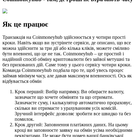
Як це працює
Транзакція на Coinmoneyhub здійснюється у чотири прості
кроки. Навіть якщо ви зустрінете сервіси, де описано, що все
можна здійснити за три дії або кілька кліків, можете сміливо
бути впевнені, що це не так. Coinmoneyhub – це простий і
надійний спосіб обміну криптовалюти без зайвої метушні та
без прихованих дій. Саме тому у цього сервісу чотири кроки.
Команда Coinmoneyhub подбала про те, щоб увесь процес
займав мінімум часу, але давав максимум впевненості. Ось як
відбувається обмін
Крок перший: Вибір напрямку. Ви обираєте валюту,
зазначаєте що хочете обміняти та що отримати.
Зазначаєте суму, і калькулятор автоматично прораховує,
скільки ви отримаєте з урахуванням усіх комісій.
Зручний інтерфейс дозволяє зробити все швидко та без
помилок.
Крок другий: Заповнення платіжних даних. На цьому
кроці ви заповнюєте заявку на обмін усіма необхідними
реквізитами. Це може бути номер вашої банківської