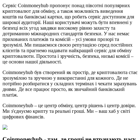
Сервіс Coinmoneyhub пропонує понад півсотні популярних
криптовалют для обміну, а також можливість виведення
коштів на банківські картки, що робить сервіс доступним для
широкої аудиторії. Наші користувачі можуть бути впевнені у
безпеці всіх угод завдяки високому рівню захисту та
дотриманню міжнародних стандартів безпеки. У нас немає
прихованих платежів та комісій – усі умови прозорі та
зрозумілі. Ми пишаємося своєю репутацією серед постійних
клієнтів та прагнемо надавати найкращий сервіс для обміну
криптовалюти. Простота і зручність, безпека, низькі комісії –
це основи нашої діяльності.
Coinmoneyhub був створений як простір, де криптовалюта стає
зрозумілою та зручною у використанні для кожного. Де не
потрібно розбиратися у складних термінах і чекати зарахувань
днями. Де все працює просто, як звичайний банківський
платіж.
Coinmoneyhub – це центр обміну, центр рішень і центр довіри.
Ми з'єднуємо крипту та реальні гроші. Ми – ваш хаб у світі
цифрових фінансів.
Coinmoneyhub
- там, де гроші не втрачають часу