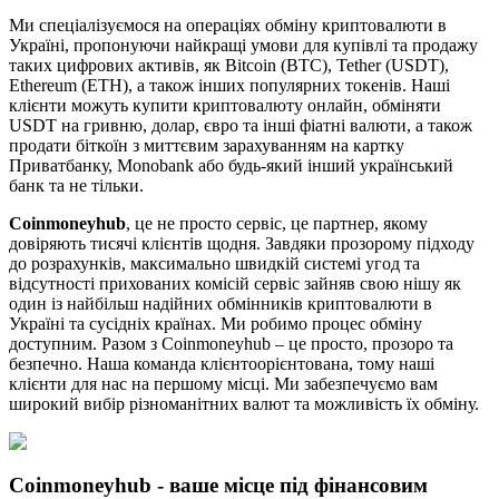
Ми спеціалізуємося на операціях обміну криптовалюти в
Україні, пропонуючи найкращі умови для купівлі та продажу
таких цифрових активів, як Bitcoin (BTC), Tether (USDT),
Ethereum (ETH), а також інших популярних токенів. Наші
клієнти можуть купити криптовалюту онлайн, обміняти
USDT на гривню, долар, євро та інші фіатні валюти, а також
продати біткоїн з миттєвим зарахуванням на картку
Приватбанку, Monobank або будь-який інший український
банк та не тільки.
Coinmoneyhub
,
це не просто сервіс, це партнер, якому
довіряють тисячі клієнтів щодня. Завдяки прозорому підходу
до розрахунків, максимально швидкій системі угод та
відсутності прихованих комісій сервіс зайняв свою нішу як
один із найбільш надійних обмінників криптовалюти в
Україні та сусідніх країнах. Ми робимо процес обміну
доступним. Разом з Coinmoneyhub – це просто, прозоро та
безпечно. Наша команда клієнтоорієнтована, тому наші
клієнти для нас на першому місці. Ми забезпечуємо вам
широкий вибір різноманітних валют та можливість їх обміну.
Coinmoneyhub
- ваше місце під фінансовим