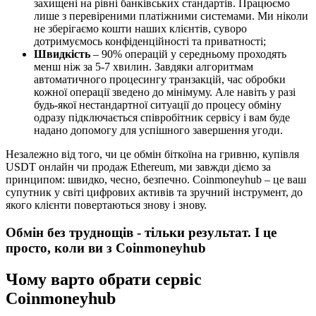
захищені на рівні банківських стандартів. Працюємо
лише з перевіреними платіжними системами. Ми ніколи
не зберігаємо кошти наших клієнтів, суворо
дотримуємось конфіденційності та приватності;
Швидкість
– 90% операцій у середньому проходять
менш ніж за 5-7 хвилин. Завдяки алгоритмам
автоматичного процесингу транзакцій, час обробки
кожної операції зведено до мінімуму. Але навіть у разі
будь-якої нестандартної ситуації до процесу обміну
одразу підключається співробітник сервісу і вам буде
надано допомогу для успішного завершення угоди.
Незалежно від того, чи це обмін біткоїна на гривню, купівля
USDT онлайн чи продаж Ethereum, ми завжди діємо за
принципом: швидко, чесно, безпечно. Coinmoneyhub – це ваш
супутник у світі цифрових активів та зручний інструмент, до
якого клієнти повертаються знову і знову.
Обмін без труднощів
- тільки результат. І це
просто, коли ви з
Coinmoneyhub
Чому варто обрати сервіс
Coinmoneyhub