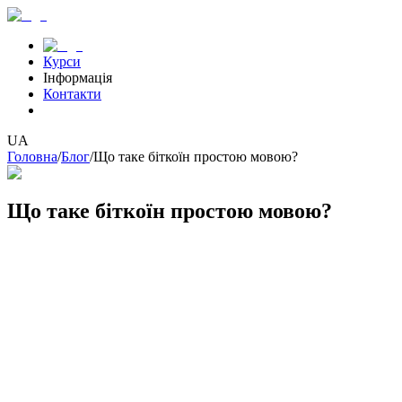
Курси
Інформація
Контакти
UA
Головна
/
Блог
/
Що таке біткоїн простою мовою?
Що таке біткоїн простою мовою?
Сьогодні 2025 рік і швидше за все на землі вже не залишилося
такого куточка, де ще нічого не чули про таку
криптовалюту
,
як Біткоїн. Злети та падіння, сумніви та довіра. У цій статті ми
розберемо все, що може зацікавити людину, яка хоче біткоїн
купити або біткоїн продати.
Що таке біткоїн для чайників? Історія створення