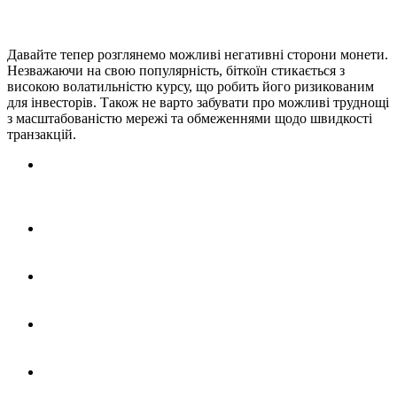
Давайте тепер розглянемо можливі негативні сторони монети.
Незважаючи на свою популярність, біткоїн стикається з
високою волатильністю курсу, що робить його ризикованим
для інвесторів. Також не варто забувати про можливі труднощі
з масштабованістю мережі та обмеженнями щодо швидкості
транзакцій.
Волатильність.
Ціна біткоїну має схильність до явних
коливань, що додає ризику цьому активу для інвестицій
і робить його певною мірою нестабільним засобом для
обміну.
Складність у використанні
. Для людей, які є новачками
у цій справі, процес може здатися складним та
заплутаним.
Енерговитрати.
Видобуток BTC потребує великих
ресурсів, включаючи електроенергію, що викликає
суперечки щодо екології.
Ризики безпеки.
Якщо втратити або забути доступ до
крипто гаманця, його злом може призвести до втрати
всіх грошей без відновлення.
Використання у незаконних операціях.
Bitcoin можуть
асоціювати з тіньовою економікою через анонімність