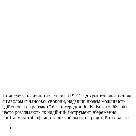
З моменту появи біткоїн привернув до себе увагу не тільки
ентузіастів, а й великих інвесторів. Він став активом, який
розглядають як "цифрове золото", здатне зберегти цінність за
умов економічної нестабільності. Однак його вартість схильна
до значних коливань, що робить біткоін як привабливим
інструментом для спекуляцій, так і ризиковим активом.
Популярність біткоїну надихнула створення багатьох інших
криптовалют, кожна з яких прагне вирішити ті чи інші
проблеми сучасного світу. Але незважаючи на появу
конкурентів, біткоїн продовжує залишатися лідером ринку,
задаючи тон усьому криптовалютному простору.
Плюси та мінуси Біткоіна
Почнемо з позитивних аспектів BTC. Ця криптовалюта стала
символом фінансової свободи, надавши людям можливість
здійснювати транзакції без посередників. Крім того, біткоїн
часто розглядають як надійний інструмент збереження
капіталу на тлі інфляції та нестабільності традиційних валют.
Децентралізація.
Біткоїн не має одного ключового
органу управління. Відсутність контролю, виключає