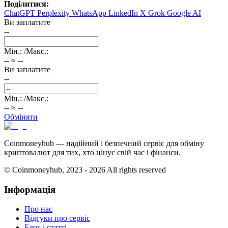
Поділитися:
ChatGPT
Perplexity
WhatsApp
LinkedIn
X
Grok
Google AI
Ви заплатите
--
Мін
.:
/
Макс
.:
--
≈
--
Ви заплатите
--
Мін
.:
/
Макс
.:
--
≈
--
Обміняти
Coinmoneyhub — надійний і безпечний сервіс для обміну
криптовалют для тих, хто цінує свій час і фінанси.
© Coinmoneyhub,
2023 - 2026
All rights reserved
Інформація
Про нас
Відгуки про сервіс
Блог і статті