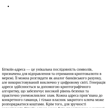
транзакцій.
Обмежене прийняття.
Незважаючи на зростання ціни
та збільшення популярності, не всі бізнеси та країни
приймають біткоін як оплату.
Як бачимо плюсів у Біткоіна все ж таки більше, ніж мінусів.
Тому багато користувачів в мережі часто запитують: обмін
біткоїн, біткоїн у доларах, курс біткоїн
USDT
, один биткоін у
доларах та багато інших конверсійних запитів. Це свідчить
про те, що багато користувачів довіряють йому, навіть
незважаючи на його волатильність.
Що таке адреса біткоїну?
Біткоїн-адреса — це унікальна послідовність символів,
призначена для відправлення та отримання криптовалюти в
мережі. Її можна розглядати як аналог банківського рахунку,
але використовуваний виключно у цифровому світі. Генерація
адреси здійснюється за допомогою криптографічного
алгоритму, що забезпечує високий рівень безпеки та
практично унеможливлює злам. Кожна адреса прив’язана до
конкретного гаманця, і тільки власник закритого ключа може
розпоряджатися коштами. Крім того, для зручності